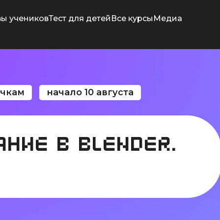
ы учеников
Тест для детей
Все курсы
Медиа
чкам
начало 10 августа
НИЕ В BLENDER.