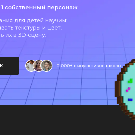
и 1 собственный персонаж
ния для детей научим:
вать текстуры и цвет,
 их в 3D-сцену.
ОК
2 000+ выпускников школы