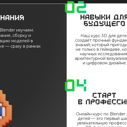
Навыки дл
знания
будущего
Blender изучаем:
ание, сборку и
Наш курс 3D для дете
создаёт прочный фунда
рацию моделей в
знаний, который пригод
ке — сразу в рамках
не только в геймдеве, но
научных исследования
архитектурной визуализ
и цифровом дизайне.
Старт
в професси
Онлайн-курс по Blender
детей — это первый ша
увлекательную профес