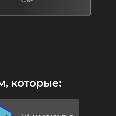
сразу
м, которые:
Любят видеоигры и мечтают