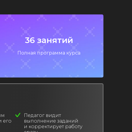
36 занятий
Полная программа курса
им
Педагог видит
 его
выполнение заданий
и корректирует работу