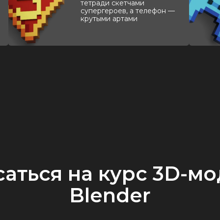
тетради скетчами
супергероев, а телефон —
крутыми артами
аться на курс 3D-м
Blender