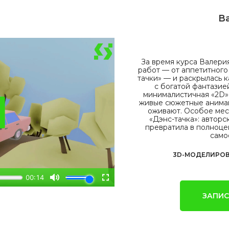
В
За время курса Валери
работ — от аппетитного
тачки» — и раскрылась 
с богатой фантазие
минималистичная «2D»
живые сюжетные анима
оживают. Особое мес
«Дэнс-тачка»: автор
превратила в полноце
само
3D-МОДЕЛИРОВ
ЗАПИС