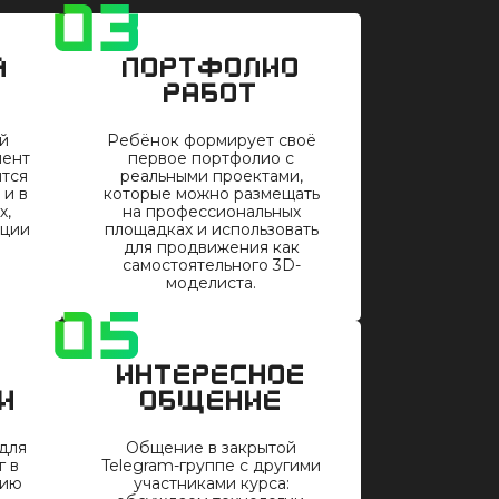
я
Портфолио
работ
й
Ребёнок формирует своё
мент
первое портфолио с
ится
реальными проектами,
 и в
которые можно размещать
х,
на профессиональных
ации
площадках и использовать
для продвижения как
самостоятельного 3D-
моделиста.
Интересное
и
общение
 для
Общение в закрытой
г в
Telegram-группе с другими
сию
участниками курса: