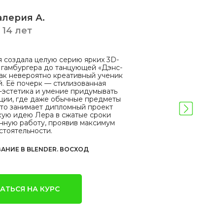
алерия А.
14 лет
я создала целую серию ярких 3D-
 гамбургера до танцующей «Дэнс-
как невероятно креативный ученик
й. Её почерк — стилизованная
-эстетика и умение придумывать
ции, где даже обычные предметы
то занимает дипломный проект
скую идею Лера в сжатые сроки
нную работу, проявив максимум
стоятельности.
АНИЕ В BLENDER. ВОСХОД
АТЬСЯ НА КУРС