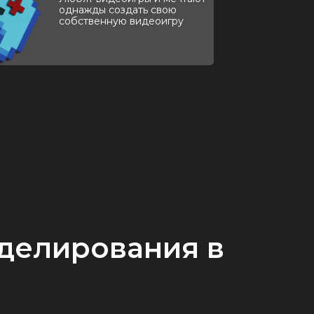
однажды создать свою
собственную видеоигру
оделирования в