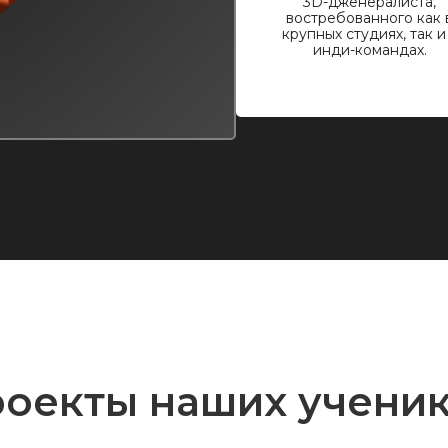
3D-дженералиста,
востребованного как 
крупных студиях, так и
инди-командах.
оекты наших учени