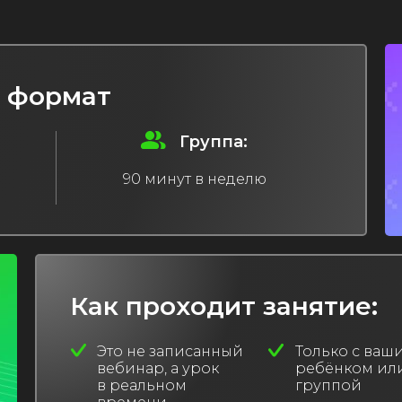
 формат
Группа:
90 минут в неделю
Как проходит занятие:
Это не записанный
Только с ваш
вебинар, а урок
ребёнком или
в реальном
группой