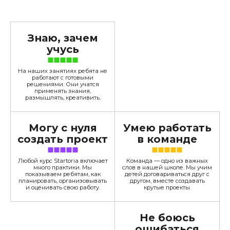
Знаю, зачем
учусь
На наших занятиях ребята не
работают с готовыми
решениями. Они учатся
применять знания,
размышлять, креативить.
Могу с нуля
Умею работать
создать проект
в команде
Любой курс Startoria включает
Команда — одно из важных
много практики. Мы
слов в нашей школе. Мы учим
показываем ребятам, как
детей договариваться друг с
планировать, организовывать
другом, вместе создавать
и оценивать свою работу.
крутые проекты.
Не боюсь
ошибаться