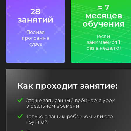
≈ 7
28
месяцев
занятий
обучения
Полная
(если
программа
занимаемся 1
курса
раз в неделю)
Как проходит занятие:
Это не записанный вебинар, а урок
в реальном времени
Только с вашим ребёнком или его
группой