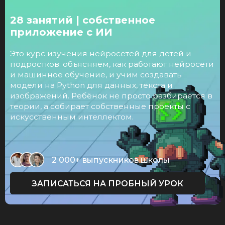
28 занятий | собственное
приложение с ИИ
Это курс изучения нейросетей для детей и
подростков: объясняем, как работают нейросети
и машинное обучение, и учим создавать
модели на Python для данных, текста и
изображений. Ребёнок не просто разбирается в
теории, а собирает собственные проекты с
искусственным интеллектом.
2 000+ выпускников школы
ЗАПИСАТЬСЯ НА ПРОБНЫЙ УРОК