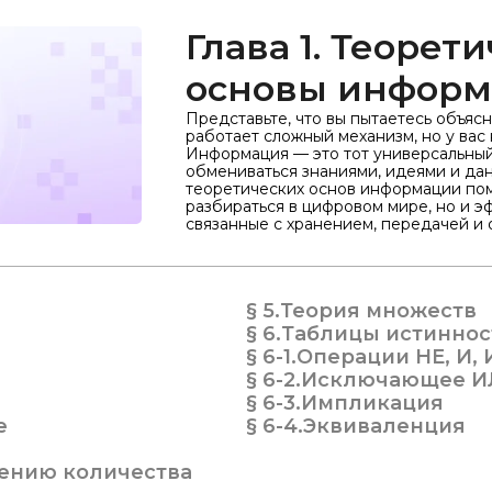
Глава 1. Теорет
основы инфор
Представьте, что вы пытаетесь объясн
работает сложный механизм, но у вас 
Информация — это тот универсальный
обмениваться знаниями, идеями и да
теоретических основ информации пом
разбираться в цифровом мире, но и э
связанные с хранением, передачей и
§ 5.
Теория множеств
§ 6.
Таблицы истиннос
§ 6-1.
Операции НЕ, И,
§ 6-2.
Исключающее И
§ 6-3.
Импликация
е
§ 6-4.
Эквиваленция
ению количества