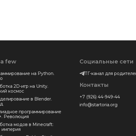
 a few
Социальные сети
аммирование на Python.
ТГ-канал для родителе
о
Контакты
ботка 2D-игр на Unity.
кий космос
+7 (926) 44-949-44
делирование в Blender.
од
info@startoria.org
иадное программирование
+. Революция
ботка модов в Minecraft:
 империя