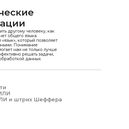
ические
мации
ить другому человеку, как
нет общего языка.
 «язык», который позволяет
нными. Понимание
огает нам не только лучше
ффективно решать задачи,
 обработкой данных.
ти
 ИЛИ
ЛИ и штрих Шеффера