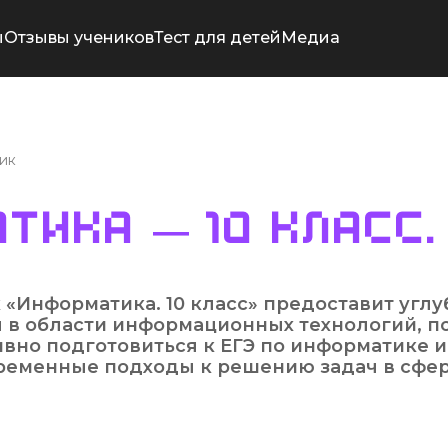
ы
Отзывы учеников
Тест для детей
Медиа
ик
тика — 10 класс.
 «Информатика. 10 класс» предоставит угл
 в области информационных технологий, 
вно подготовиться к ЕГЭ по информатике и
ременные подходы к решению задач в сфере