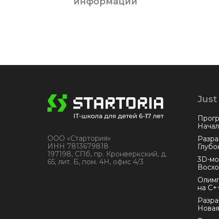
информации
Just
Прогр
Начал
ООО «Стартория»
Разра
ИНН 7813679818
Глубо
197198, СПб, пр. Кронверкский, д.
3D-мо
65, лит. Б, пом. 4Н, офис 4/3
Восх
Олимп
на C+
Разра
Новая