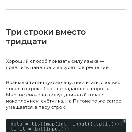
Три строки вместо
тридцати
Хороший способ показать силу языка —
сравнить наивное и аккуратное решение.
Возьмём типичную задачу: посчитать, сколько
чисел в строке больше заданного порога.
Многие сначала пишут длинный цикл с
накоплением счётчика. На Питоне то же самое
умещается в пару строк:
?
data = list(map(int, input().split()))
limit = int(input())