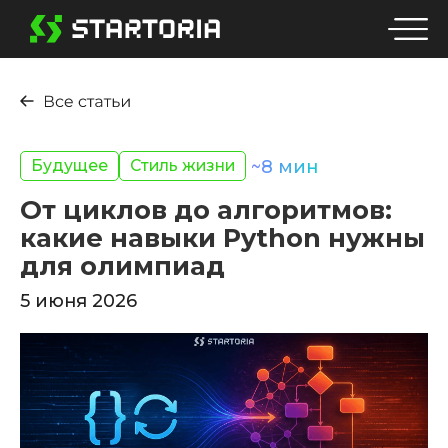
Будущее
Стиль жизни
~
8
мин
От циклов до алгоритмов:
какие навыки Python нужны
для олимпиад
5 июня 2026