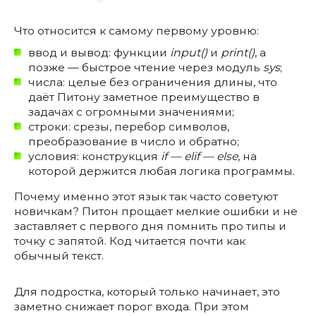
Что относится к самому первому уровню:
ввод и вывод: функции
input()
и
print()
, а
позже — быстрое чтение через модуль
sys
;
числа: целые без ограничения длины, что
даёт Питону заметное преимущество в
задачах с огромными значениями;
строки: срезы, перебор символов,
преобразование в число и обратно;
условия: конструкция
if — elif — else
, на
которой держится любая логика программы.
Почему именно этот язык так часто советуют
новичкам? Питон прощает мелкие ошибки и не
заставляет с первого дня помнить про типы и
точку с запятой. Код читается почти как
обычный текст.
Для подростка, который только начинает, это
заметно снижает порог входа. При этом