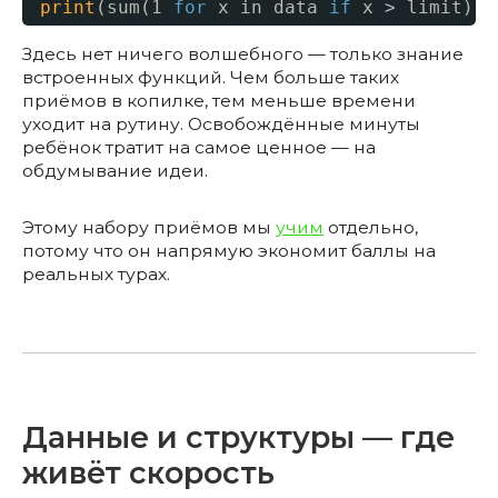
print
(sum(1 
for
x in data 
if
x > limit))
Здесь нет ничего волшебного — только знание
встроенных функций. Чем больше таких
приёмов в копилке, тем меньше времени
уходит на рутину. Освобождённые минуты
ребёнок тратит на самое ценное — на
обдумывание идеи.
Этому набору приёмов мы
учим
отдельно,
потому что он напрямую экономит баллы на
реальных турах.
Данные и структуры — где
живёт скорость