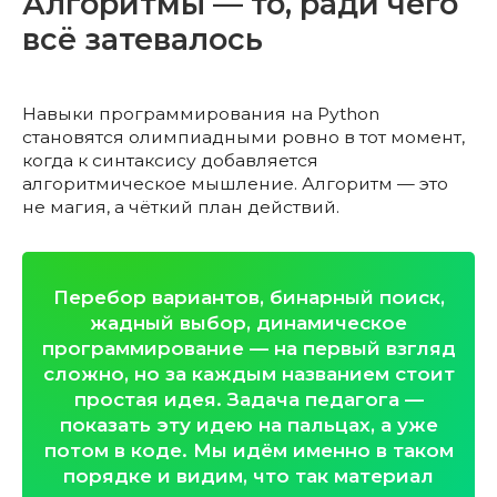
Алгоритмы — то, ради чего
всё затевалось
Навыки программирования на Python
становятся олимпиадными ровно в тот момент,
когда к синтаксису добавляется
алгоритмическое мышление. Алгоритм — это
не магия, а чёткий план действий.
Перебор вариантов, бинарный поиск,
жадный выбор, динамическое
программирование — на первый взгляд
сложно, но за каждым названием стоит
простая идея. Задача педагога —
показать эту идею на пальцах, а уже
потом в коде. Мы идём именно в таком
порядке и видим, что так материал