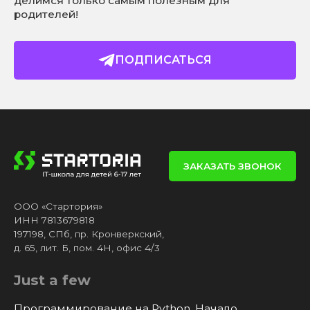
делимся только самым полезным для
родителей!
ПОДПИСАТЬСЯ
ЗАКАЗАТЬ ЗВОНОК
ООО «Стартория»
ИНН 7813679818
197198, СПб, пр. Кронверкский,
д. 65, лит. Б, пом. 4Н, офис 4/3
Just a few
Программирование на Python. Начало