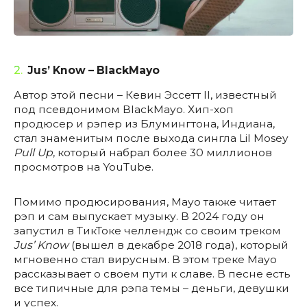
2.
Jus’ Know – BlackMayo
Автор этой песни – Кевин Эссетт II, известный
под псевдонимом BlackMayo. Хип-хоп
продюсер и рэпер из Блумингтона, Индиана,
стал знаменитым после выхода сингла Lil Mosey
Pull Up
, который набрал более 30 миллионов
просмотров на YouTube.
Помимо продюсирования, Mayo также читает
рэп и сам выпускает музыку. В 2024 году он
запустил в ТикТоке челлендж со своим треком
Jus’ Know
(вышел в декабре 2018 года), который
мгновенно стал вирусным. В этом треке Mayo
рассказывает о своем пути к славе. В песне есть
все типичные для рэпа темы – деньги, девушки
и успех.