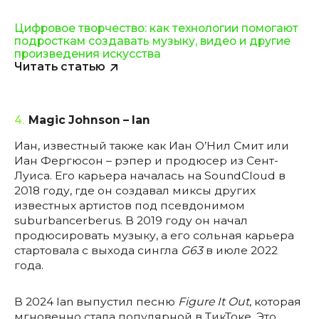
Цифровое творчество: как технологии помогают
подросткам создавать музыку, видео и другие
произведения искусства
Читать статью
4.
Magic Johnson – Ian
Иан, известный также как Иан О’Нил Смит или
Иан Фергюсон – рэпер и продюсер из Сент-
Луиса. Его карьера началась на SoundCloud в
2018 году, где он создавал миксы других
известных артистов под псевдонимом
suburbancerberus. В 2019 году он начал
продюсировать музыку, а его сольная карьера
стартовала с выхода сингла
G63
в июле 2022
года.
В 2024 Ian выпустил песню
Figure It Out
, которая
мгновенно стала популярной в ТикТоке. Это