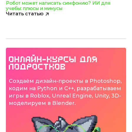
Робот может написать симфонию? ИИ для
учебы: плюсы и минусы
Читать статью
Онлайн-курсы для
подростков
Создаём дизайн-проекты в Photoshop,
кодим на Python и С++, разрабатываем
игры в Roblox, Unreal Engine, Unity, 3D-
моделируем в Blender.