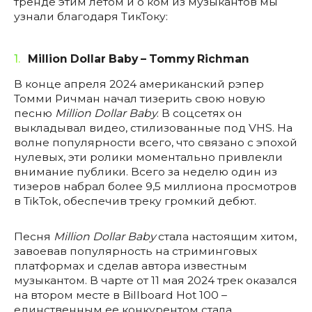
тренде этим летом и о ком из музыкантов мы
узнали благодаря ТикТоку:
1.
Million Dollar Baby – Tommy Richman
В конце апреля 2024 американский рэпер
Томми Ричман начал тизерить свою новую
песню
Million Dollar Baby
. В соцсетях он
выкладывал видео, стилизованные под VHS. На
волне популярности всего, что связано с эпохой
нулевых, эти ролики моментально привлекли
внимание публики. Всего за неделю один из
тизеров набрал более 9,5 миллиона просмотров
в TikTok, обеспечив треку громкий дебют.
Песня
Million Dollar Baby
стала настоящим хитом,
завоевав популярность на стриминговых
платформах и сделав автора известным
музыкантом. В чарте от 11 мая 2024 трек оказался
на втором месте в Billboard Hot 100 –
единственным ее конкурентом стала