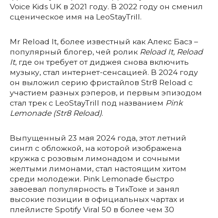
Voice Kids UK в 2021 году. В 2022 году он сменил
сценическое имя на LeoStayTrill.
Mr Reload It, более известный как Алекс Басз –
популярный блогер, чей ролик
Reload It, Reload
It
, где он требует от диджея снова включить
музыку, стал интернет-сенсацией. В 2024 году
он выложил серию фристайлов Str8 Reload с
участием разных рэперов, и первым эпизодом
стал трек с LeoStayTrill под названием
Pink
Lemonade (Str8 Reload)
.
Выпущенный 23 мая 2024 года, этот летний
сингл с обложкой, на которой изображена
кружка с розовым лимонадом и сочными
желтыми лимонами, стал настоящим хитом
среди молодежи. Pink Lemonade быстро
завоевал популярность в ТикТоке и занял
высокие позиции в официальных чартах и
плейлисте Spotify Viral 50 в более чем 30