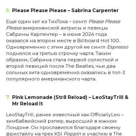
6.
Please Please Please – Sabrina Carpenter
Еще один хит из ТикТока – сингл
Please Please
Please
американской актрисы и певицы
Сабрины Карпентер – в июне 2024 года
оказался на втором месте в Billboard Hot 100.
Одновременно с этим другой ее сингл
Espresso
поднялся на третью строчку чарта. Таким
образом, Сабрина стала первой солисткой и
второй певицей после The Beatles, чьи два
сольных хита одновременно оказались в топ-3
популярного американского чарта.
7.
Pink Lemonade (Str8 Reload) – LeoStayTrill &
Mr Reload It
LeoStayTrill, ранее известный как OfficiallyLeo –
зимбабвийский рэпер, выросший в южном
Лондоне. Он прославился благодаря своему
фристайлу на трек KSI
Poppin
и участию в The