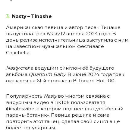
3.
Nasty – Tinashe
Американская певица и автор песен Тинаше
выпустила трек
Nasty
12 апреля 2024 года. В
день релиза исполнительница выступила с ним
на известном музыкальном фестивале
Coachella.
Nasty
стала ведущим синглом её будущего
альбома
Quantum Baby
. В июне 2024 года трек
оказался на 61-й строчке в Billboard Hot 100.
Популярность
Nasty
во многом связана с
вирусным видео в TikTok пользователя
@nates.vibe, в котором под нее танцует «белый
парень-ботаник». Певица решила и сама
повторить этот танец, сделав свой сингл еще
более популярным.