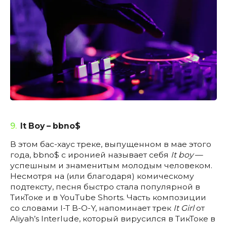
9.
It Boy – bbno$
В этом бас-хаус треке, выпущенном в мае этого
года, bbno$ с иронией называет себя
It boy
—
успешным и знаменитым молодым человеком.
Несмотря на (или благодаря) комическому
подтексту, песня быстро стала популярной в
ТикТоке и в YouTube Shorts. Часть композиции
со словами I-T B-O-Y, напоминает трек
It Girl
от
Aliyah’s Interlude, который вирусился в ТикТоке в