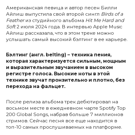
Американская певица и автор песен Билли
Айлиш выпустила свой второй сингл
Birds of a
Feather
из студийного альбома
Hit Me Hard and
Soft
2 июля 2024 года. В интервью Apple Music
Айлиш рассказала, что в этом треке можно
услышать самый высокий бэлтинг в ее карьере.
Бэлтинг (англ. belting) – техника пения,
которая характеризуется сильным, мощным
и выразительным звучанием в высоком
регистре голоса. Высокие ноты в этой
технике звучат пронзительно и плотно, без
перехода на фальцет.
После релиза альбома трек дебютировал на
восьмом месте в ежедневном чарте Spotify Top
200 Global Songs, набрав больше 7 миллионов
стримов. Сейчас песня все еще находится в
топ-10 самых прослушиваемых на платформе.