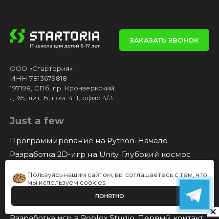
ЗАКАЗАТЬ ЗВОНОК
ООО «Стартория»
ИНН 7813679818
197198, СПб, пр. Кронверкский,
д. 65, лит. Б, пом. 4Н, офис 4/3
Just a few
Программирование на Python. Начало
Разработка 2D-игр на Unity. Глубокий космос
3D-моделирование в Blender. Восход
Пользуясь нашим сайтом, вы соглашаетесь с тем, что
Олимпиадное программирование на C++.
мы используем
cookies
.
Революция
ПОНЯТНО
Разработка модов в Minecraft: Новая империя
Разработка игр в Roblox Studio. Первый контакт