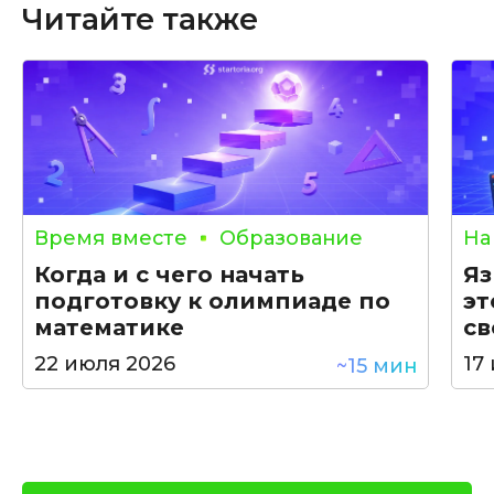
Читайте также
Время вместе
Образование
На
Когда и с чего начать
Яз
подготовку к олимпиаде по
эт
математике
св
22 июля 2026
17
~15 мин